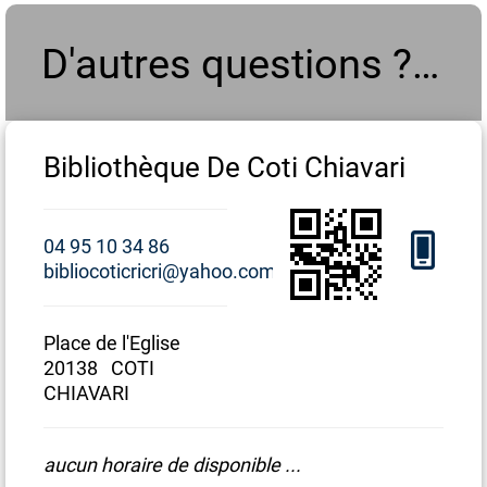
D'autres questions ? Contactez-nous
Bibliothèque De Coti Chiavari
Bi
04 95 10 34 86
04 
bibliocoticricri@yahoo.com
bib
Place de l'Eglise
Plac
20138 COTI
20
CHIAVARI
CHI
aucun horaire de disponible ...
auc