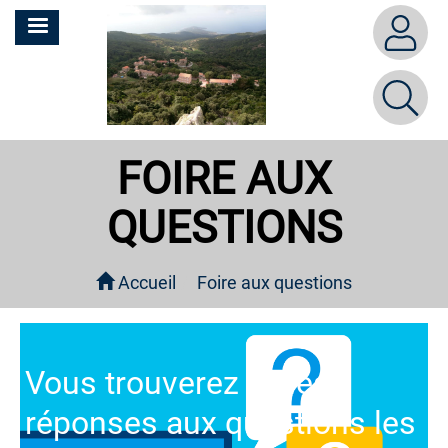
Aller
MENU
au
contenu
principal
FOIRE AUX
QUESTIONS
Accueil
Foire aux questions
Vous trouverez ici les
réponses aux questions les